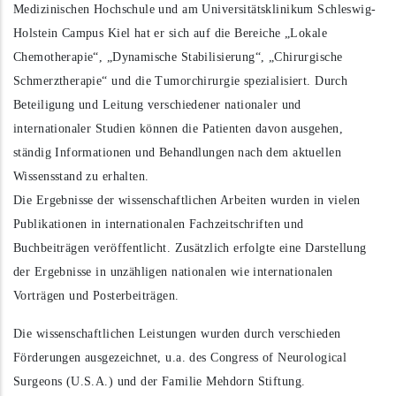
Medizinischen Hochschule und am Universitätsklinikum Schleswig-
FUSS- UND SPRUNGGELENK
DR. MED. MARC KOCH
Holstein Campus Kiel hat er sich auf die Bereiche „Lokale
Chemotherapie“, „Dynamische Stabilisierung“, „Chirurgische
BESONDERE METHODEN
DR. MED. ANDREAS LOSCH
Schmerztherapie“ und die Tumorchirurgie spezialisiert. Durch
Beteiligung und Leitung verschiedener nationaler und
ARBEITS- UND SCHULUNFÄLLE
DR. MED. PHILIPP RICHTER
internationaler Studien können die Patienten davon ausgehen,
ständig Informationen und Behandlungen nach dem aktuellen
SPEZIALSPRECH­STUNDEN
DR. MED. NINA SCHWALL
Wissensstand zu erhalten.
Die Ergebnisse der wissenschaftlichen Arbeiten wurden in vielen
DR. MED. RENÉ SCHWALL
Publikationen in internationalen Fachzeitschriften und
Buchbeiträgen veröffentlicht. Zusätzlich erfolgte eine Darstellung
der Ergebnisse in unzähligen nationalen wie internationalen
Vorträgen und Posterbeiträgen.
Die wissenschaftlichen Leistungen wurden durch verschieden
Förderungen ausgezeichnet, u.a. des Congress of Neurological
Surgeons (U.S.A.) und der Familie Mehdorn Stiftung.