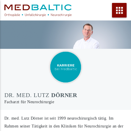
ÜBER UNS
KOPF
DR. MED. VOLKER BUCK
UNFALLAMBULANZ KIEL
SCHULTER
DR. MED. CARL CHRISTIAN BÜLL
GUTACHTEN IFMB
ELLENBOGEN
DR. MED. LUTZ DÖRNER
FORSCHUNG
HAND
PRIV.-DOZ. DR. MED. MARTIN FUERST
KOOPERATIONSPARTNER
WIRBELSÄULE
PROF. DR. MED. LUDGER GERDESMEYER
TERMIN ONLINE BUCHEN
BAUCH
SYBILLE GERDESMEYER
DR. MED. LUTZ
DÖRNER
Facharzt für Neurochirurgie
HÜFTE
DR. MED. GARVIN GREBE
Dr. med. Lutz Dörner ist seit 1999 neurochirurgisch tätig. Im
KNIE
DR. MED. ANDREAS HÄRING
Rahmen seiner Tätigkeit in den Kliniken für Neurochirurgie an der