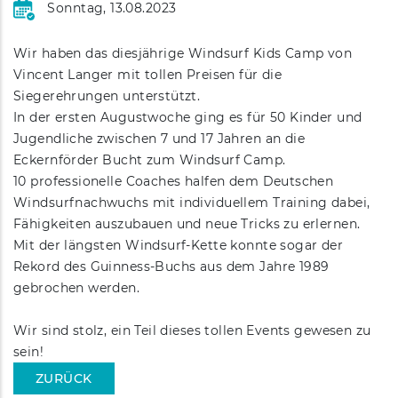
Sonntag, 13.08.2023
FUSS- UND SPRUNGGELENK
DR. MED. MARC KOCH
Wir haben das diesjährige Windsurf Kids Camp von
BESONDERE METHODEN
DR. MED. ANDREAS LOSCH
Vincent Langer mit tollen Preisen für die
Siegerehrungen unterstützt.
ARBEITS- UND SCHULUNFÄLLE
DR. MED. PHILIPP RICHTER
In der ersten Augustwoche ging es für 50 Kinder und
Jugendliche zwischen 7 und 17 Jahren an die
Eckernförder Bucht zum Windsurf Camp.
SPEZIALSPRECH­STUNDEN
DR. MED. NINA SCHWALL
10 professionelle Coaches halfen dem Deutschen
Windsurfnachwuchs mit individuellem Training dabei,
DR. MED. RENÉ SCHWALL
Fähigkeiten auszubauen und neue Tricks zu erlernen.
Mit der längsten Windsurf-Kette konnte sogar der
Rekord des Guinness-Buchs aus dem Jahre 1989
gebrochen werden.
Wir sind stolz, ein Teil dieses tollen Events gewesen zu
sein!
ZURÜCK