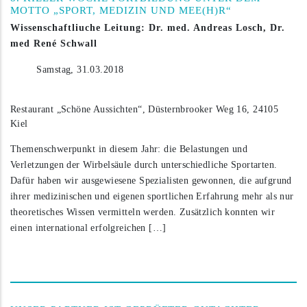
MOTTO „SPORT, MEDIZIN UND MEE(H)R“
FUSS- UND SPRUNGGELENK
DR. MED. MARC KOCH
Wissenschaftliuche Leitung: Dr. med. Andreas Losch, Dr.
med René Schwall
BESONDERE METHODEN
DR. MED. ANDREAS LOSCH
Samstag, 31.03.2018
ARBEITS- UND SCHULUNFÄLLE
DR. MED. PHILIPP RICHTER
Restaurant „Schöne Aussichten“, Düsternbrooker Weg 16, 24105
SPEZIALSPRECH­STUNDEN
DR. MED. NINA SCHWALL
Kiel
Themenschwerpunkt in diesem Jahr: die Belastungen und
DR. MED. RENÉ SCHWALL
Verletzungen der Wirbelsäule durch unterschiedliche Sportarten.
Dafür haben wir ausgewiesene Spezialisten gewonnen, die aufgrund
ihrer medizinischen und eigenen sportlichen Erfahrung mehr als nur
theoretisches Wissen vermitteln werden. Zusätzlich konnten wir
einen international erfolgreichen […]